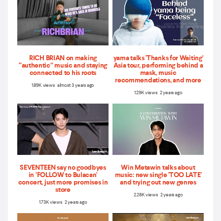
RICH BRIAN on making
yama talks 'Thanks for Waiting'
“authentic” music and staying
Asia tour, performing behind a
connected to his roots
mask, music
recommendations, and more
1.89K views almost 3 years ago
1.29K views 2 years ago
SEVENTEEN say no goodbyes
Win Metawin talks about
in ‘FOLLOW to Bulacan'
music: new single 'TOO LATE'
concert, just more promises in
and trying out new genres
store
2.28K views 2 years ago
1.73K views 2 years ago