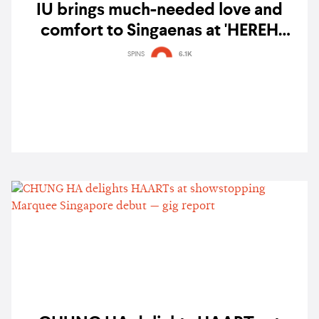
IU brings much-needed love and
comfort to Singaenas at 'HEREH
World Tour' concert in Singapore —
SPINS
6.1K
gig report