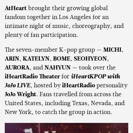
AtHeart
brought their growing global
fandom together in Los Angeles for an
intimate night of music, choreography, and
plenty of fan participation.
The seven-member K-pop group —
MICHI
,
ARIN
,
KATELYN
,
BOME
,
SEOHYEON
,
AURORA
, and
NAHYUN
— took over the
iHeartRadio Theater
for
iHeartKPOP with
JoJo LIVE
, hosted by
iHeartRadio
personality
JoJo Wright
. Fans travelled from across the
United States, including Texas, Nevada, and
New York, to catch the group in action.