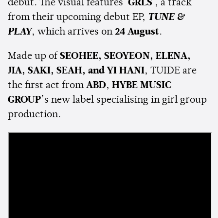
debut. The visual features
'GRLS'
, a track
from their upcoming debut EP,
TUNE &
PLAY
, which arrives on
24 August
.
Made up of
SEOHEE, SEOYEON, ELENA,
JIA, SAKI, SEAH, and YI HANI
, TUIDE are
the first act from
ABD
,
HYBE MUSIC
GROUP
’s new label specialising in girl group
production.