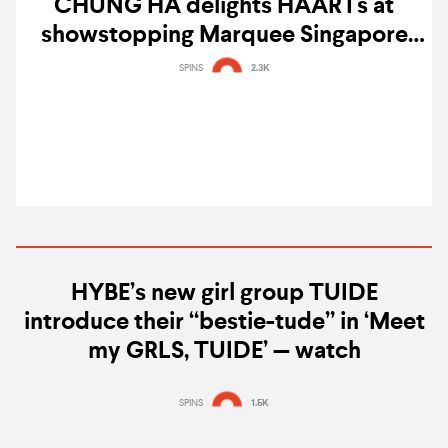
CHUNG HA delights HAARTs at
showstopping Marquee Singapore
debut — gig report
SPINS
2.3K
HYBE’s new girl group TUIDE
introduce their “bestie-tude” in ‘Meet
my GRLS, TUIDE’ — watch
SPINS
1.5K