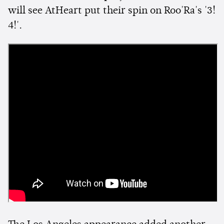
will see AtHeart put their spin on Roo'Ra's '3!
4!'.