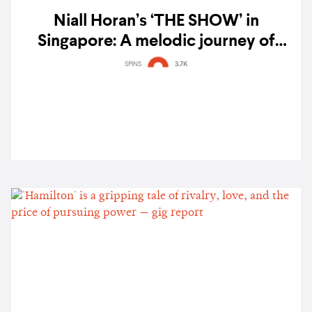
Niall Horan’s ‘THE SHOW’ in
Singapore: A melodic journey of
serenity and joy — gig report
SPINS
3.7K