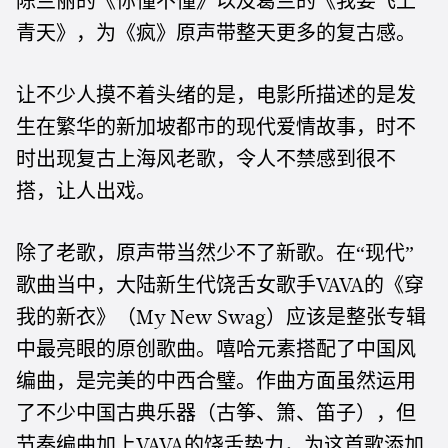
陈兰丽的《你懂不懂》以及葛兰的《我要飞上
青天》，为《疯》原声带整天更多的复古感。
让不少人摸不着头绪的是，电影所描述的是发
生在繁华的新加坡都市的现代爱情故事，时不
时出现复古上海风老歌，令人不禁感到很不
搭，让人出戏。
除了老歌，原声带当然少不了新歌。在“现代”
歌曲当中，大陆新生代饶舌女歌手
的《穿
VAVA
我的新衣》（
）应该是整张专辑
My New Swag
中最亮眼的原创歌曲。嘻哈元素搭配了中国风
编曲，是完美的中西合璧。作曲方面虽然运用
了不少中国古典乐器（古筝、箫、笛子），但
节奏编曲加上
的饶舌势力，为这首歌添加
VAVA