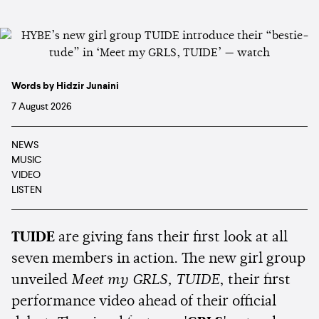
Words by Hidzir Junaini
7 August 2026
NEWS
MUSIC
VIDEO
LISTEN
TUIDE
are giving fans their first look at all
seven members in action. The new girl group
unveiled
Meet my GRLS, TUIDE
, their first
performance video ahead of their official