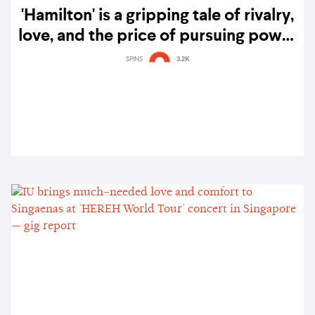
'Hamilton' is a gripping tale of rivalry,
love, and the price of pursuing power
— gig report
SPINS
3.2K