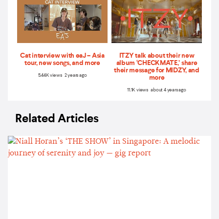
Cat interview with eaJ – Asia
ITZY talk about their new
tour, new songs, and more
album ‘CHECKMATE,’ share
their message for MIDZY, and
5.44K views 2 years ago
more
11.1K views about 4 years ago
Related Articles