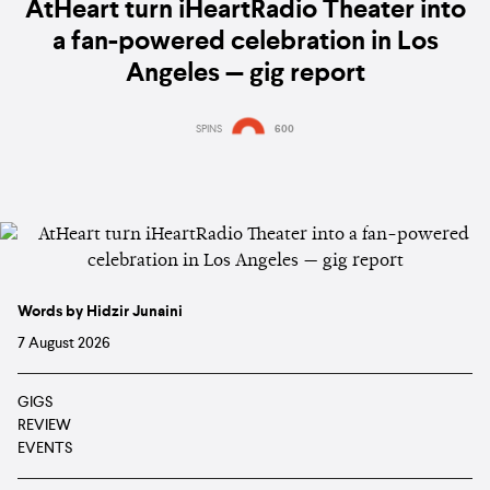
AtHeart turn iHeartRadio Theater into
a fan-powered celebration in Los
Angeles — gig report
SPINS
600
Words by Hidzir Junaini
7 August 2026
GIGS
REVIEW
EVENTS