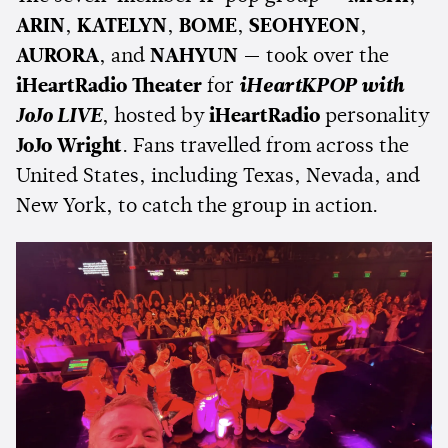
ARIN
,
KATELYN
,
BOME
,
SEOHYEON
,
AURORA
, and
NAHYUN
— took over the
iHeartRadio Theater
for
iHeartKPOP with
JoJo LIVE
, hosted by
iHeartRadio
personality
JoJo Wright
. Fans travelled from across the
United States, including Texas, Nevada, and
New York, to catch the group in action.