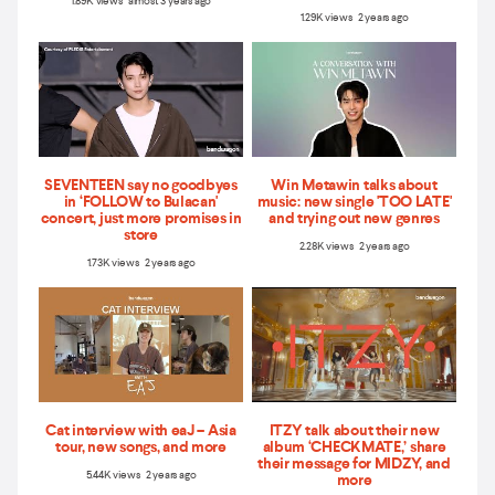
1.89K views almost 3 years ago
1.29K views 2 years ago
SEVENTEEN say no goodbyes
Win Metawin talks about
in ‘FOLLOW to Bulacan'
music: new single 'TOO LATE'
concert, just more promises in
and trying out new genres
store
2.28K views 2 years ago
1.73K views 2 years ago
Cat interview with eaJ – Asia
ITZY talk about their new
tour, new songs, and more
album ‘CHECKMATE,’ share
their message for MIDZY, and
5.44K views 2 years ago
more