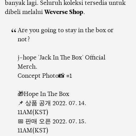
banyak lagi. Seluruh koleksi tersedia untuk
dibeli melalui
Weverse Shop
.
Are you going to stay in the box or
not?
j-hope 'Jack In The Box' Official
Merch.
Concept Photo📸 #1
🎁Hope In The Box
📌 상품 공개 2022. 07. 14.
11AM(KST)
📅 판매 오픈 2022. 07. 15.
11AM(KST)