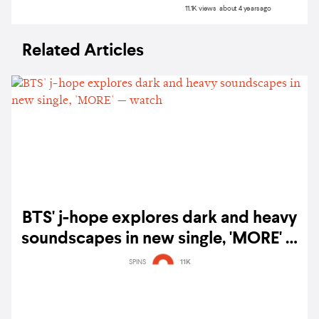
11.1K views about 4 years ago
Related Articles
BTS' j-hope explores dark and heavy
soundscapes in new single, 'MORE' —
watch
SPINS
11K