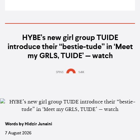
HYBE’s new girl group TUIDE
introduce their “bestie-tude” in ‘Meet
my GRLS, TUIDE’ — watch
SPINS
1.4K
Words by Hidzir Junaini
7 August 2026