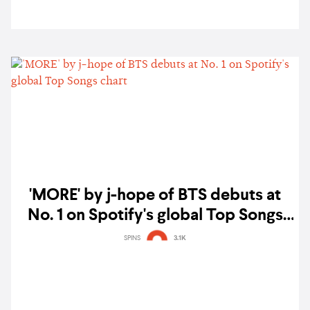
'MORE' by j-hope of BTS debuts at
No. 1 on Spotify's global Top Songs
chart
SPINS
3.1K