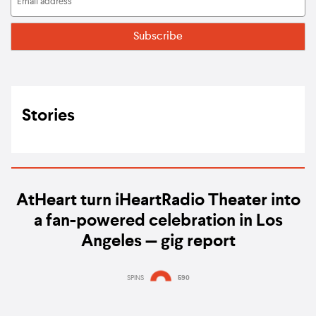
Stories
AtHeart turn iHeartRadio Theater into
a fan-powered celebration in Los
Angeles — gig report
SPINS
590