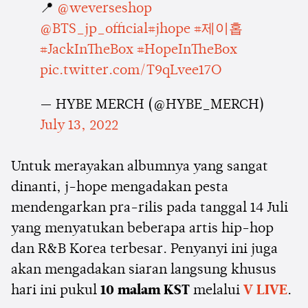
📍
@weverseshop
@BTS_jp_official
#jhope
#제이홉
#JackInTheBox
#HopeInTheBox
pic.twitter.com/T9qLvee17O
— HYBE MERCH (@HYBE_MERCH)
July 13, 2022
Untuk merayakan albumnya yang sangat
dinanti, j-hope mengadakan pesta
mendengarkan pra-rilis pada tanggal 14 Juli
yang menyatukan beberapa artis hip-hop
dan R&B Korea terbesar. Penyanyi ini juga
akan mengadakan siaran langsung khusus
hari ini pukul
10 malam KST
melalui
V LIVE
.