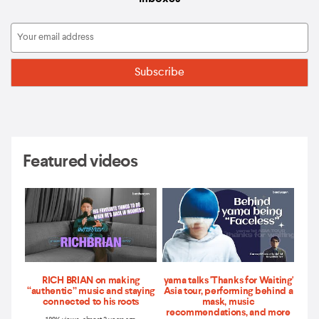
Featured videos
RICH BRIAN on making
yama talks 'Thanks for Waiting'
“authentic” music and staying
Asia tour, performing behind a
connected to his roots
mask, music
recommendations, and more