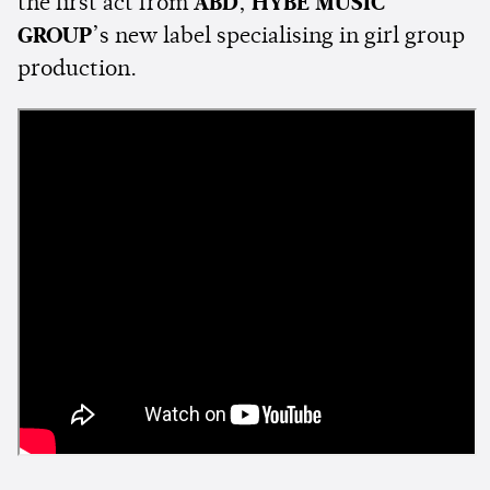
the first act from
ABD
,
HYBE MUSIC
GROUP
’s new label specialising in girl group
production.