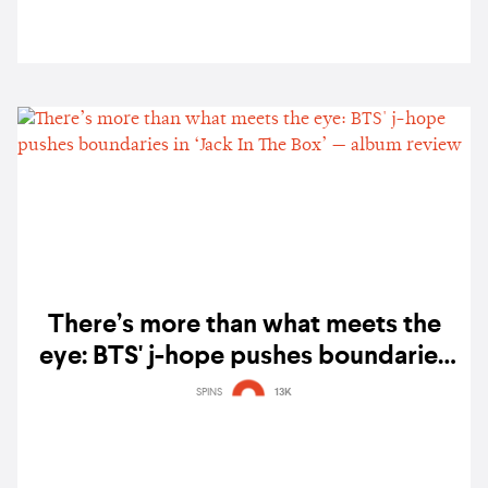
There’s more than what meets the
eye: BTS' j-hope pushes boundaries
in ‘Jack In The Box’ — album review
SPINS
13K