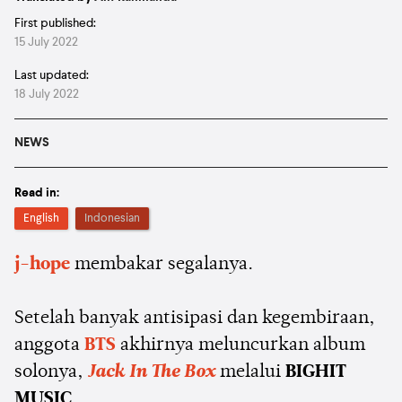
First published:
15 July 2022
Last updated:
18 July 2022
NEWS
Read in:
English
Indonesian
j-hope
membakar segalanya.
Setelah banyak antisipasi dan kegembiraan,
anggota
BTS
akhirnya meluncurkan album
solonya,
Jack In The Box
melalui
BIGHIT
MUSIC
.