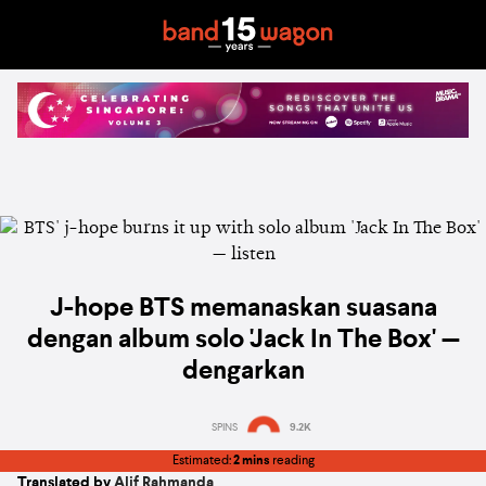
J-hope BTS memanaskan suasana
dengan album solo 'Jack In The Box' —
dengarkan
SPINS
9.2K
Estimated:
2 mins
reading
Translated by
Alif Rahmanda