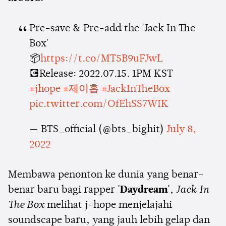
Pre-save & Pre-add the 'Jack In The
Box'
📦
https://t.co/MT5B9uFJwL
💽Release: 2022.07.15. 1PM KST
#jhope
#제이홉
#JackInTheBox
pic.twitter.com/OfEhSS7WIK
— BTS_official (@bts_bighit)
July 8,
2022
Membawa penonton ke dunia yang benar-
benar baru bagi rapper
'Daydream'
,
Jack In
The Box
melihat j-hope menjelajahi
soundscape baru, yang jauh lebih gelap dan