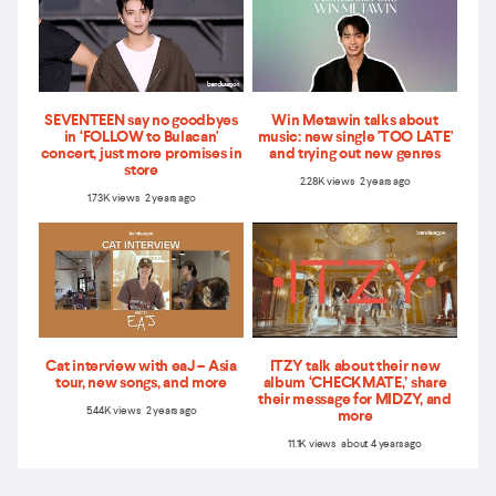
SEVENTEEN say no goodbyes
Win Metawin talks about
in ‘FOLLOW to Bulacan'
music: new single 'TOO LATE'
concert, just more promises in
and trying out new genres
store
2.28K views 2 years ago
1.73K views 2 years ago
Cat interview with eaJ – Asia
ITZY talk about their new
tour, new songs, and more
album ‘CHECKMATE,’ share
their message for MIDZY, and
5.44K views 2 years ago
more
11.1K views about 4 years ago