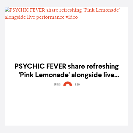
PSYCHIC FEVER share refreshing
'Pink Lemonade' alongside live
performance video
SPINS
820