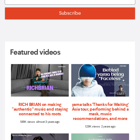
Featured videos
RICH BRIAN on making
yama talks 'Thanks for Waiting'
“authentic” music and staying
Asia tour, performing behind a
connected to his roots
mask, music
recommendations, and more
1.89K views almost 3 years ago
1.29K views 2 years ago