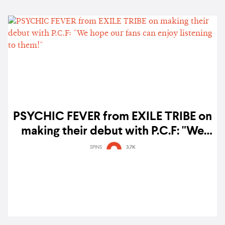
PSYCHIC FEVER from EXILE TRIBE on
making their debut with P.C.F: "We
hope our fans can enjoy listening to
SPINS
3.7K
them!"