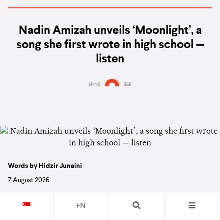
Nadin Amizah unveils ‘Moonlight’, a
song she first wrote in high school —
listen
SPINS
250
Words by Hidzir Junaini
7 August 2026
EN
NEWS
MUSIC