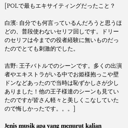
[POLで最もエキサイティングだったこと？
白濱: 自分でも何言っているんだろうと思うほ
どの、普段使わないセリフ回しです。ドリー
のセリフは今までの役者経験に無いものだっ
たのでとても刺激的でした。
吉野:
王子バトルでのシーンです。
多くの出演
者やエキストラがいる中でお姫様抱っこや壁
ドンなどあったので当時は恥ずかしさが少し
ありました！
他の王子様達のシーンも見てい
たのですが皆さん軽々と美しくこなしていた
ので悔しかったです。。。]
Jenis musik apa yang menurut kalian