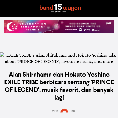
Alan Shirahama dan Hokuto Yoshino
EXILE TRIBE berbicara tentang 'PRINCE
OF LEGEND', musik favorit, dan banyak
lagi
SPINS
16K
Estimated:
4 mins
reading