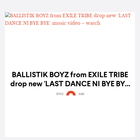
BALLISTIK BOYZ from EXILE TRIBE
drop new 'LAST DANCE NI BYE BYE'
music video – watch
SPINS
3.5K